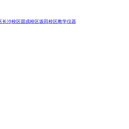
区
长沙校区
固戍校区
坂田校区
教学仪器