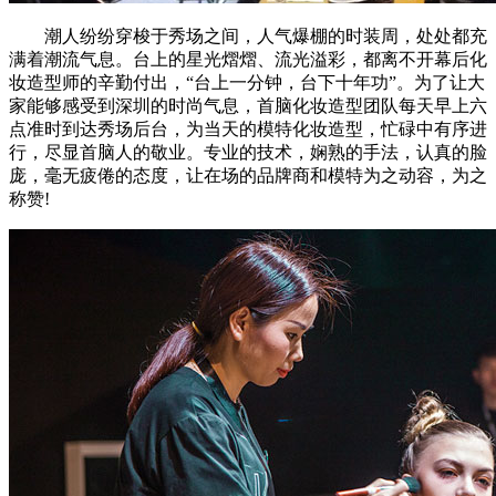
潮人纷纷穿梭于秀场之间，人气爆棚的时装周，处处都充
满着潮流气息。台上的星光熠熠、流光溢彩，都离不开幕后化
妆造型师的辛勤付出，“台上一分钟，台下十年功”。为了让大
家能够感受到深圳的时尚气息，首脑化妆造型团队每天早上六
点准时到达秀场后台，为当天的模特化妆造型，忙碌中有序进
行，尽显首脑人的敬业。专业的技术，娴熟的手法，认真的脸
庞，毫无疲倦的态度，让在场的品牌商和模特为之动容，为之
称赞!