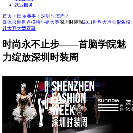
就业服务
首页
>
国际赛事
>
深圳时装周
>
媒体报道
世界模特小姐大赛
深圳时装周
2011世界大运会
形象设
计大赛
大型赛事
时尚永不止步——首脑学院魅
力绽放深圳时装周