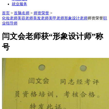
就业服务
首页
>
首脑名师
>
师资荣誉
>
化妆老师
美容老师
美发老师
美甲老师
形象设计老师
师资荣誉
职
业指导师
闫文会老师获“形象设计师”称
号