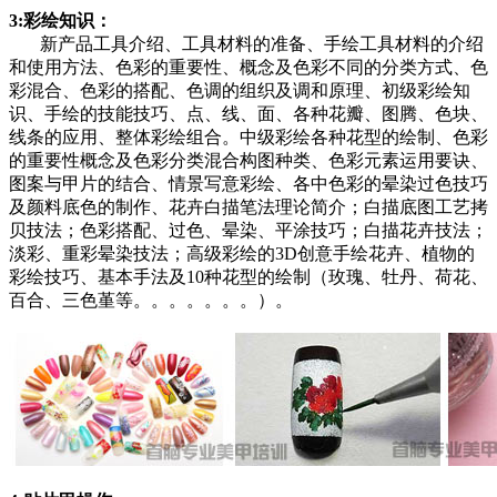
3:彩绘知识：
新产品工具介绍、工具材料的准备、手绘工具材料的介绍
和使用方法、色彩的重要性、概念及色彩不同的分类方式、色
彩混合、色彩的搭配、色调的组织及调和原理、初级彩绘知
识、手绘的技能技巧、点、线、面、各种花瓣、图腾、色块、
线条的应用、整体彩绘组合。中级彩绘各种花型的绘制、色彩
的重要性概念及色彩分类混合构图种类、色彩元素运用要诀、
图案与甲片的结合、情景写意彩绘、各中色彩的晕染过色技巧
及颜料底色的制作、花卉白描笔法理论简介；白描底图工艺拷
贝技法；色彩搭配、过色、晕染、平涂技巧；白描花卉技法；
淡彩、重彩晕染技法；高级彩绘的3D创意手绘花卉、植物的
彩绘技巧、基本手法及10种花型的绘制（玫瑰、牡丹、荷花、
百合、三色堇等。。。。。。。）。